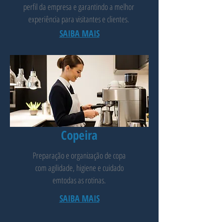
perfil da empresa e garantindo a melhor
experiência para visitantes e clientes.
SAIBA MAIS
Copeira
Preparação e organização de copa
com agilidade, higiene e cuidado
em
todas as rotinas.
SAIBA MAIS