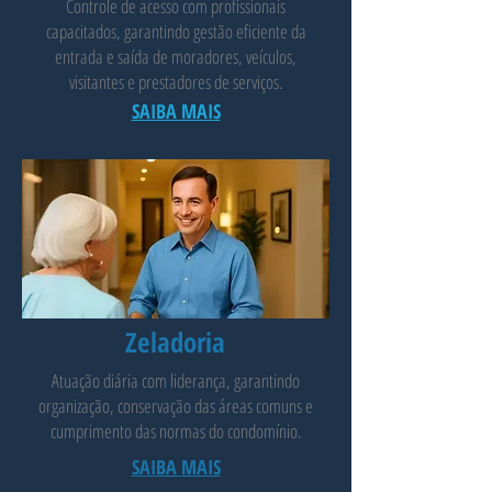
Controle de acesso com profissionais
capacitados, garantindo gestão eficiente da
entrada e saída de moradores, veículos,
visitantes e prestadores de serviços.
SAIBA MAIS
Zeladoria
Atuação diária com liderança, garantindo
organização, conservação das áreas comuns e
cumprimento das normas do condomínio.
SAIBA MAIS