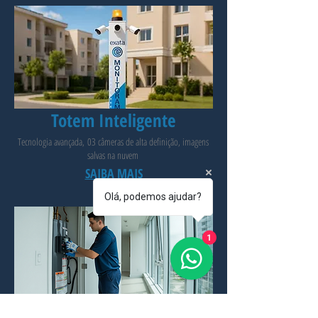
Totem Inteligente
Tecnologia avançada,
03 câmeras de alta definição, i
magens
salvas na nuvem
SAIBA MAIS
Olá, podemos ajudar?
1